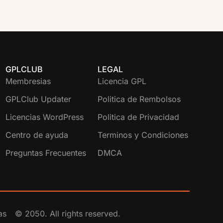
GPLCLUB
LEGAL
Membresias
Licencia GPL
GPLClub Updater
Politica de Rembolsos
Licencias WordPress
Politica de Privacidad
Centro de ayuda
Terminos y Condiciones
Preguntas Frecuentes
DMCA
as
© 2050. All rights reserved.