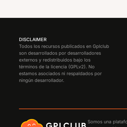
DISCLAIMER
Todos los recursos publicados en Gplclub
son desarrollados por desarrolladores
externos y redistribuidos bajo los
términos de la licencia (GPLv2). No
estamos asociados ni respaldados por
ningún desarrollador.
Somos una platafo