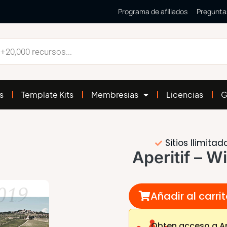
Programa de afiliados
Pregunta
s
Template Kits
Membresias
Licencias
G
Sitios Ilimitad
Aperitif – W
Añadir al carri
Obten acceso a Ape