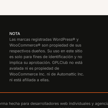
NOTA
Las marcas registradas WordPress® y
WooCommerce® son propiedad de sus
respectivos dueños. Su uso en este sitio
es solo para fines de identificación y no
implica su aprobación. GPLClub no está
avalada ni es propiedad de
WooCommerce Inc. ni de Automattic Inc.
ni está afiliada a ellas.
rma hecha para desarrolladores web individuales y agenci