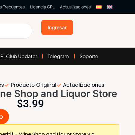
s Frecuentes
Licencia GPL
Actualizaciones
Ingresar
PLClub Updater
Telegram
Soporte
os
Producto Original
Actualizaciones
ine Shop and Liquor Store
$
3.99
to
ritif – Wine Shop and Liquor Store y a