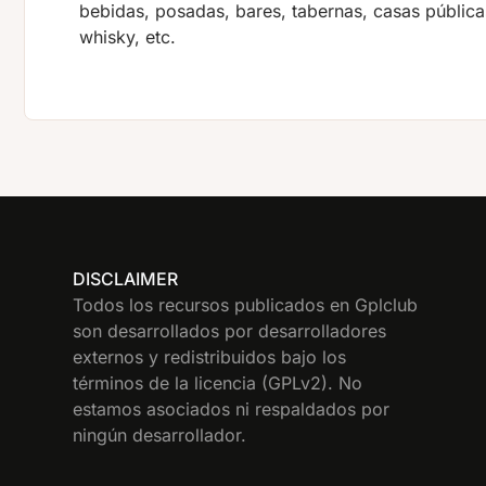
bebidas, posadas, bares, tabernas, casas públicas
whisky, etc.
DISCLAIMER
Todos los recursos publicados en Gplclub
son desarrollados por desarrolladores
externos y redistribuidos bajo los
términos de la licencia (GPLv2). No
estamos asociados ni respaldados por
ningún desarrollador.