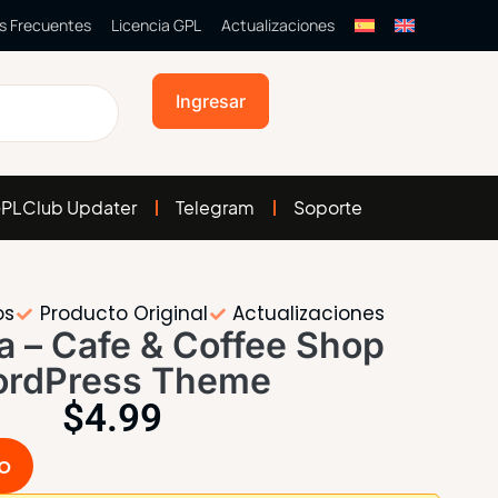
s Frecuentes
Licencia GPL
Actualizaciones
Ingresar
PLClub Updater
Telegram
Soporte
os
Producto Original
Actualizaciones
a – Cafe & Coffee Shop
rdPress Theme
$
4.99
to