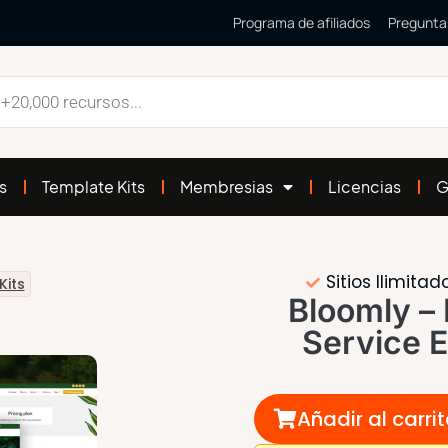
Programa de afiliados
Pregunta
s
Template Kits
Membresias
Licencias
G
Sitios Ilimitad
Kits
Bloomly –
Service 
Añadir al carri