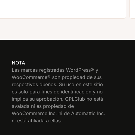
NOTA
Las marcas registradas WordPress® y
WooCommerce® son propiedad de sus
respectivos dueños. Su uso en este sitio
es solo para fines de identificación y no
implica su aprobación. GPLClub no está
avalada ni es propiedad de
WooCommerce Inc. ni de Automattic Inc.
ni está afiliada a ellas.