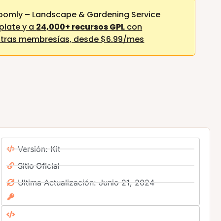
oomly – Landscape & Gardening Service
plate y a
24,000+ recursos GPL
con
stras membresías,
desde $6.99/mes
Versión: Kit
Sitio Oficial
Ultima Actualización: Junio 21, 2024