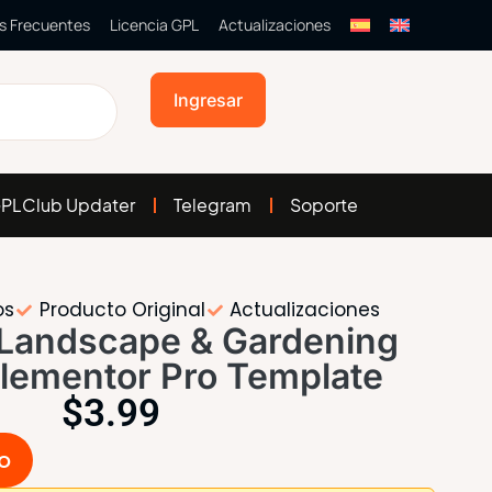
s Frecuentes
Licencia GPL
Actualizaciones
Ingresar
PLClub Updater
Telegram
Soporte
os
Producto Original
Actualizaciones
 Landscape & Gardening
Elementor Pro Template
$
3.99
to