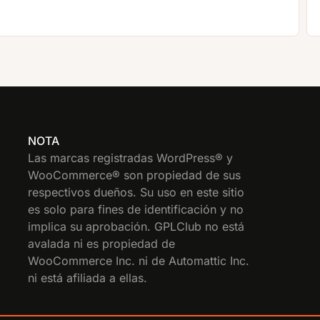
NOTA
Las marcas registradas WordPress® y
WooCommerce® son propiedad de sus
respectivos dueños. Su uso en este sitio
es solo para fines de identificación y no
implica su aprobación. GPLClub no está
avalada ni es propiedad de
WooCommerce Inc. ni de Automattic Inc.
ni está afiliada a ellas.