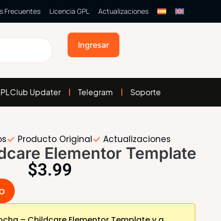
s Frecuentes
Licencia GPL
Actualizaciones
Ingresar
PLClub Updater
Telegram
Soporte
os
Producto Original
Actualizaciones
ldcare Elementor Template
$
3.99
to
cha – Childcare Elementor Template y a