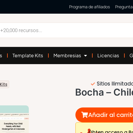
Programa de afiliados
Pregunta
s
Template Kits
Membresias
Licencias
G
Sitios Ilimitad
Kits
Bocha – Chi
Añadir al carri
Obten acceso a Bo