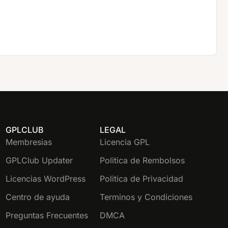
GPLCLUB
LEGAL
Membresias
Licencia GPL
GPLClub Updater
Politica de Rembolsos
Licencias WordPress
Politica de Privacidad
Centro de ayuda
Terminos y Condiciones
Preguntas Frecuentes
DMCA