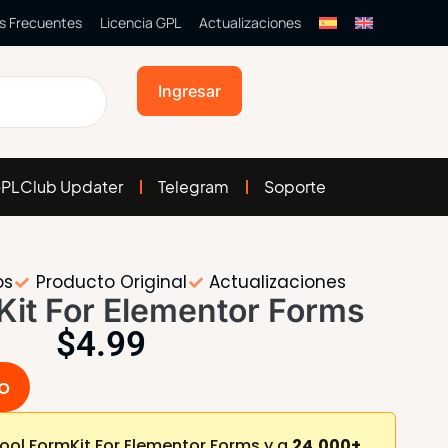
s Frecuentes
Licencia GPL
Actualizaciones
Ingresar
PLClub Updater
Telegram
Soporte
os
Producto Original
Actualizaciones
Kit For Elementor Forms
$
4.99
to
ol FormKit For Elementor Forms y a
24,000+