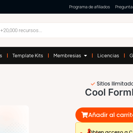
Programa de afiliados
Pregunta
s
Template Kits
Membresias
Licencias
G
Sitios Ilimitad
Cool Form
Añadir al carri
Obten acceso a Co