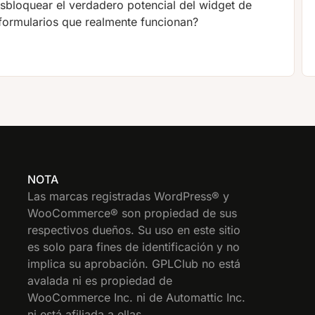
esbloquear el verdadero potencial del widget de
 formularios que realmente funcionan?
NOTA
Las marcas registradas WordPress® y
WooCommerce® son propiedad de sus
respectivos dueños. Su uso en este sitio
es solo para fines de identificación y no
implica su aprobación. GPLClub no está
avalada ni es propiedad de
WooCommerce Inc. ni de Automattic Inc.
ni está afiliada a ellas.