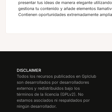
presentar tus ideas de manera elegante utilizando
gestiona tu contenido y añade elementos llamativ
Contienen oportunidades extremadamente amplias p
DISCLAIMER
Todos los recursos publicados en Gplclub
son desarrollados por desarrolladores
externos y redistribuidos bajo los
términos de la licencia (GPLv2). No
estamos asociados ni respaldados por
ningún desarrollador.