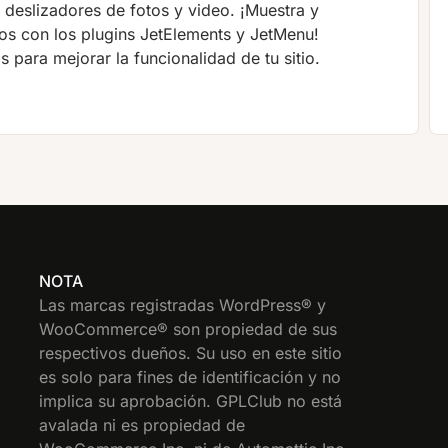
 deslizadores de fotos y video. ¡Muestra y
os con los plugins JetElements y JetMenu!
ara mejorar la funcionalidad de tu sitio.
NOTA
Las marcas registradas WordPress® y
WooCommerce® son propiedad de sus
respectivos dueños. Su uso en este sitio
es solo para fines de identificación y no
implica su aprobación. GPLClub no está
avalada ni es propiedad de