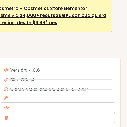
smetro – Cosmetics Store Elementor
eme y a
24,000+ recursos GPL
con cualquiera
resías,
desde $6.99/mes
Versión: 4.0.6
Sitio Oficial
Ultima Actualización: Junio 18, 2024