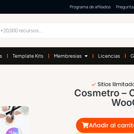
Programa de afiliados
Pregunta
s
Template Kits
Membresias
Licencias
G
Sitios Ilimitad
Cosmetro – 
Woo
Añadir al carri