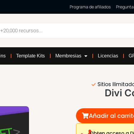
Programa de afiliados
Pregunta
ins
Template Kits
Membresias
Licencias
GP
Sitios Ilimitad
Divi 
Añadir al carri
Obten acceso a D