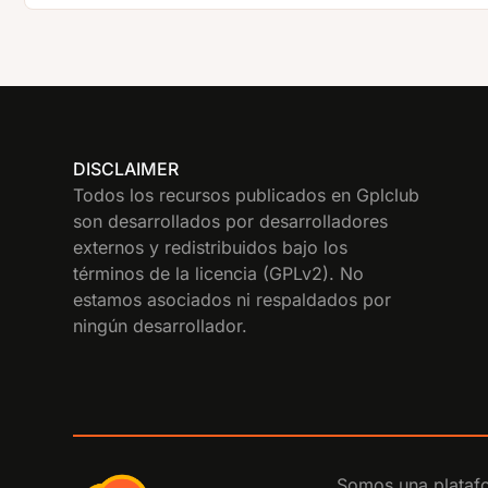
DISCLAIMER
Todos los recursos publicados en Gplclub
son desarrollados por desarrolladores
externos y redistribuidos bajo los
términos de la licencia (GPLv2). No
estamos asociados ni respaldados por
ningún desarrollador.
Somos una platafo