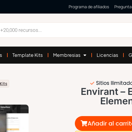
Programa de afiliados
Pregunta
s
Template Kits
Membresias
Licencias
G
Sitios Ilimitad
Kits
Envirant –
Elemen
Añadir al carri