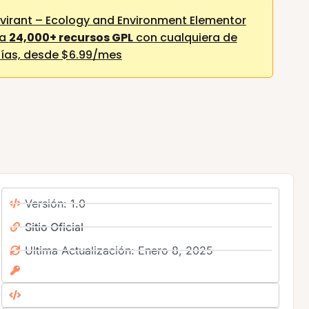
virant – Ecology and Environment Elementor
 a
24,000+ recursos GPL
con cualquiera de
ías,
desde $6.99/mes
Versión: 1.0
Sitio Oficial
Ultima Actualización: Enero 8, 2025