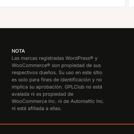
NOTA
Las marcas registradas WordPress® y
WooCommerce® son propiedad de sus
respectivos dueños. Su uso en este sitio
es solo para fines de identificación y no
implica su aprobación. GPLClub no está
avalada ni es propiedad de
WooCommerce Inc. ni de Automattic Inc.
ni está afiliada a ellas.