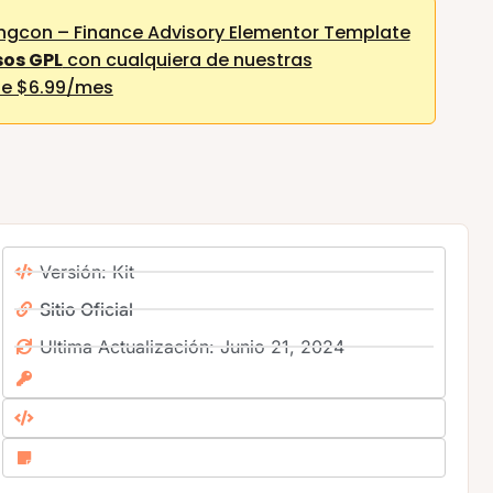
ngcon – Finance Advisory Elementor Template
sos GPL
con cualquiera de nuestras
e $6.99/mes
Versión: Kit
Sitio Oficial
Ultima Actualización: Junio 21, 2024