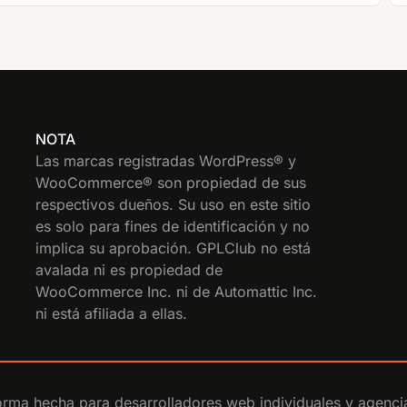
NOTA
Las marcas registradas WordPress® y
WooCommerce® son propiedad de sus
respectivos dueños. Su uso en este sitio
es solo para fines de identificación y no
implica su aprobación. GPLClub no está
avalada ni es propiedad de
WooCommerce Inc. ni de Automattic Inc.
ni está afiliada a ellas.
rma hecha para desarrolladores web individuales y agenci