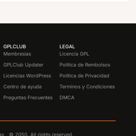
GPLCLUB
LEGAL
Membresias
Licencia GPL
GPLClub Updater
Politica de Rembolsos
Licencias WordPress
Politica de Privacidad
Centro de ayuda
Terminos y Condiciones
Preguntas Frecuentes
DMCA
as
© 2050. All rights reserved.