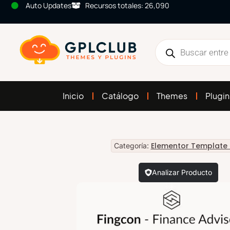
Auto Updates
Recursos totales: 26,090
Inicio
Catálogo
Themes
Plugin
Elementor Template 
Categoría:
Analizar Producto