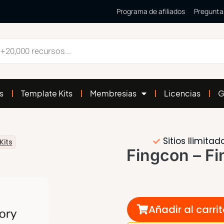
Programa de afiliados
Pregunta
s
Template Kits
Membresias
Licencias
G
Sitios Ilimitad
Kits
Fingcon – F
Añadir al carri