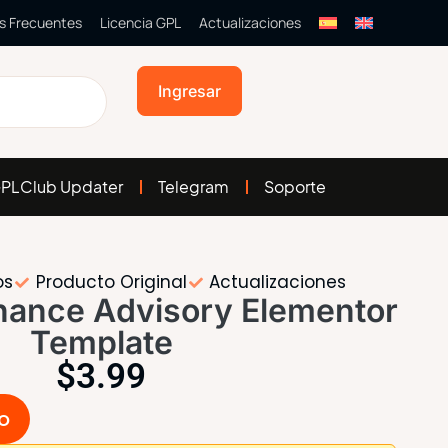
s Frecuentes
Licencia GPL
Actualizaciones
Ingresar
PLClub Updater
Telegram
Soporte
os
Producto Original
Actualizaciones
inance Advisory Elementor
Template
$
3.99
to