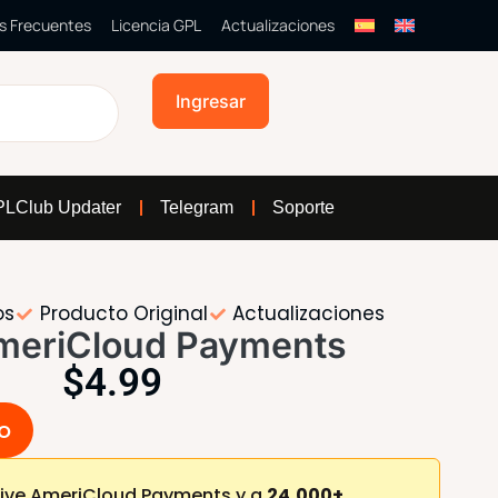
s Frecuentes
Licencia GPL
Actualizaciones
Ingresar
LClub Updater
Telegram
Soporte
os
Producto Original
Actualizaciones
meriCloud Payments
$
4.99
to
ive AmeriCloud Payments y a
24,000+