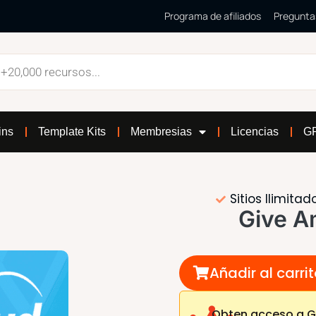
Programa de afiliados
Pregunta
ins
Template Kits
Membresias
Licencias
GP
Sitios Ilimitad
Give A
Añadir al carri
Obten acceso a G