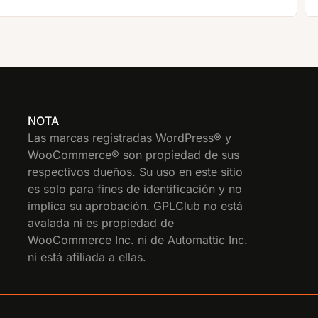
NOTA
Las marcas registradas WordPress® y
WooCommerce® son propiedad de sus
respectivos dueños. Su uso en este sitio
es solo para fines de identificación y no
implica su aprobación. GPLClub no está
avalada ni es propiedad de
WooCommerce Inc. ni de Automattic Inc.
ni está afiliada a ellas.