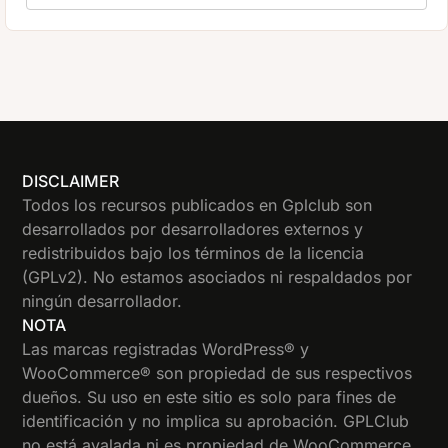
DISCLAIMER
Todos los recursos publicados en Gplclub son
desarrollados por desarrolladores externos y
redistribuidos bajo los términos de la licencia
(GPLv2). No estamos asociados ni respaldados por
ningún desarrollador.
NOTA
Las marcas registradas WordPress® y
WooCommerce® son propiedad de sus respectivos
dueños. Su uso en este sitio es solo para fines de
identificación y no implica su aprobación. GPLClub
no está avalada ni es propiedad de WooCommerce