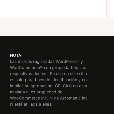
NOTA
Las marcas registradas WordPress® y
WooCommerce® son propiedad de sus
respectivos dueños. Su uso en este sitio
es solo para fines de identificación y no
implica su aprobación. GPLClub no está
avalada ni es propiedad de
WooCommerce Inc. ni de Automattic Inc.
ni está afiliada a ellas.