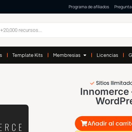
Programa de afiliados
Pregunta
s
Template Kits
Membresias
Licencias
G
Sitios Ilimitad
Innomerce 
WordPr
Añadir al carri