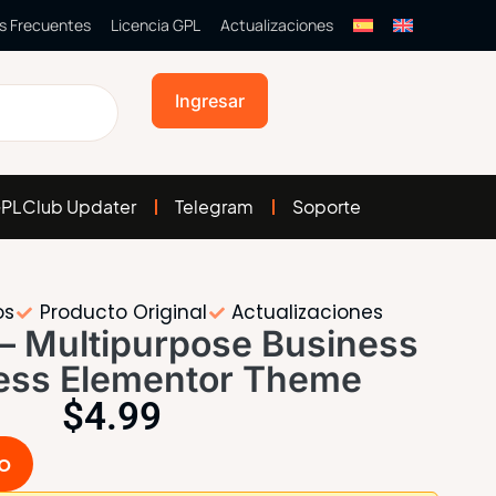
s Frecuentes
Licencia GPL
Actualizaciones
Ingresar
PLClub Updater
Telegram
Soporte
os
Producto Original
Actualizaciones
– Multipurpose Business
ess Elementor Theme
$
4.99
to