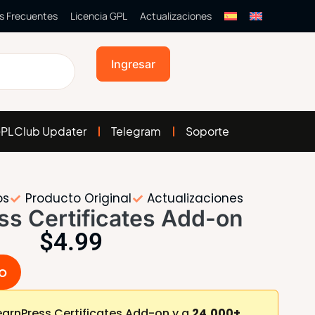
s Frecuentes
Licencia GPL
Actualizaciones
Ingresar
PLClub Updater
Telegram
Soporte
os
Producto Original
Actualizaciones
ss Certificates Add-on
$
4.99
to
arnPress Certificates Add-on y a
24,000+