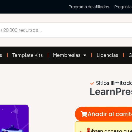
Programa de afiliados
Pregunta
s
Template Kits
Membresias
Licencias
G
Sitios Ilimitad
LearnPre
Añadir al carri
Obten acceso a Le