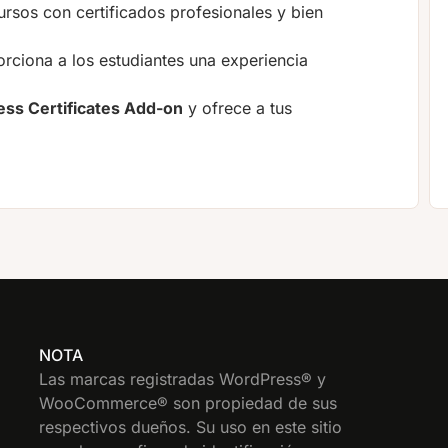
rsos con certificados profesionales y bien
rciona a los estudiantes una experiencia
ess Certificates Add-on
y ofrece a tus
NOTA
Las marcas registradas WordPress® y
WooCommerce® son propiedad de sus
respectivos dueños. Su uso en este sitio