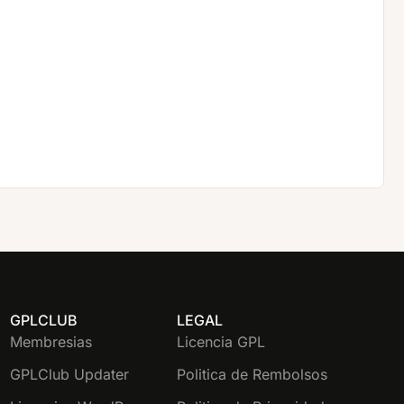
GPLCLUB
LEGAL
Membresias
Licencia GPL
GPLClub Updater
Politica de Rembolsos