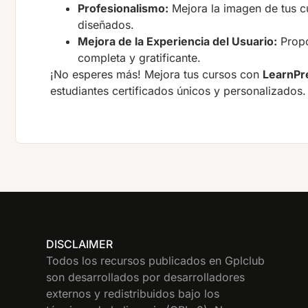
Profesionalismo:
Mejora la imagen de tus cu
diseñados.
Mejora de la Experiencia del Usuario:
Propo
completa y gratificante.
¡No esperes más! Mejora tus cursos con
LearnPr
estudiantes certificados únicos y personalizados.
DISCLAIMER
Todos los recursos publicados en Gplclub
son desarrollados por desarrolladores
externos y redistribuidos bajo los