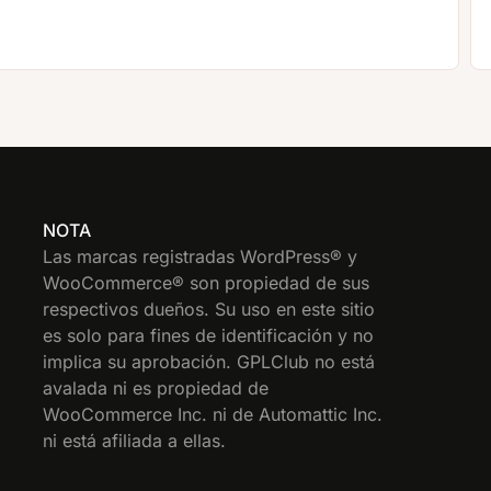
NOTA
Las marcas registradas WordPress® y
WooCommerce® son propiedad de sus
respectivos dueños. Su uso en este sitio
es solo para fines de identificación y no
implica su aprobación. GPLClub no está
avalada ni es propiedad de
WooCommerce Inc. ni de Automattic Inc.
ni está afiliada a ellas.