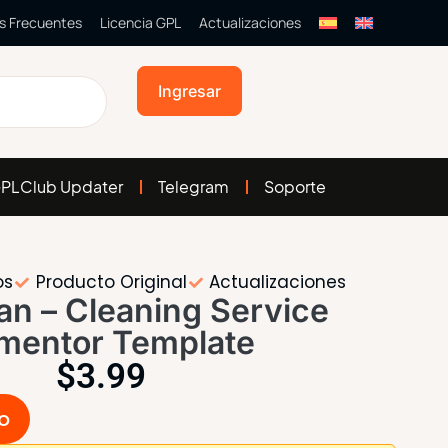
s Frecuentes
Licencia GPL
Actualizaciones
Ingresar
PLClub Updater
Telegram
Soporte
os
Producto Original
Actualizaciones
an – Cleaning Service
mentor Template
$
3.99
to