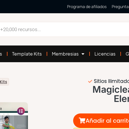
Programa de afiliados
Pregunta
s
Template Kits
Membresias
Licencias
G
Sitios Ilimitad
Kits
Magicle
Ele
Añadir al carri