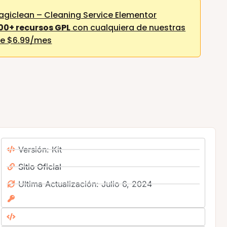
giclean – Cleaning Service Elementor
00+ recursos GPL
con cualquiera de nuestras
e $6.99/mes
Versión: Kit
Sitio Oficial
Ultima Actualización: Julio 6, 2024