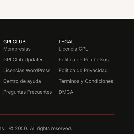
GPLCLUB
LEGAL
Membresias
Licencia GPL
GPLClub Updater
Politica de Rembolsos
Licencias WordPress
Politica de Privacidad
Centro de ayuda
Terminos y Condiciones
Preguntas Frecuentes
DMCA
as
© 2050. All rights reserved.