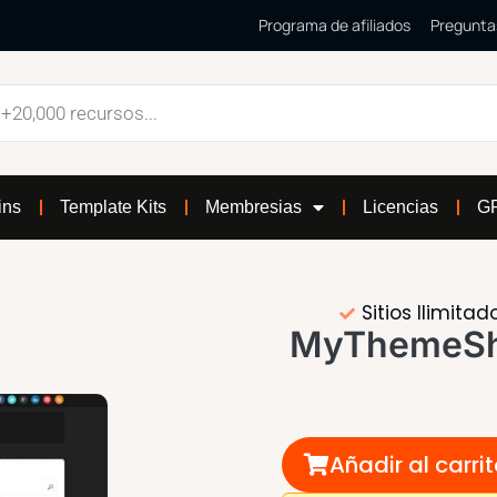
Programa de afiliados
Pregunta
ins
Template Kits
Membresias
Licencias
GP
Sitios Ilimitad
MyThemeSh
Añadir al carri