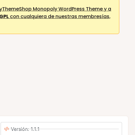
MyThemeShop Monopoly WordPress Theme y a
 GPL
con cualquiera de nuestras membresías,
Versión: 1.1.1