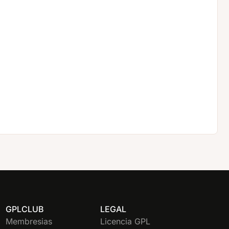
GPLCLUB
LEGAL
Membresias
Licencia GPL