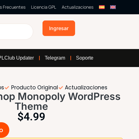
s Frecuentes
Licencia GPL
Actualizaciones
Ingresar
LClub Updater
Telegram
Soporte
os
Producto Original
Actualizaciones
op Monopoly WordPress
Theme
$
4.99
to