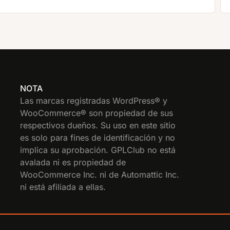
NOTA
Las marcas registradas WordPress® y
WooCommerce® son propiedad de sus
respectivos dueños. Su uso en este sitio
es solo para fines de identificación y no
implica su aprobación. GPLClub no está
avalada ni es propiedad de
WooCommerce Inc. ni de Automattic Inc.
ni está afiliada a ellas.