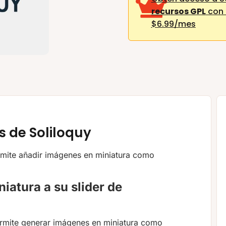
recursos GPL
con 
$6.99/mes
 de Soliloquy
rmite añadir imágenes en miniatura como
iatura a su slider de
ermite generar imágenes en miniatura como