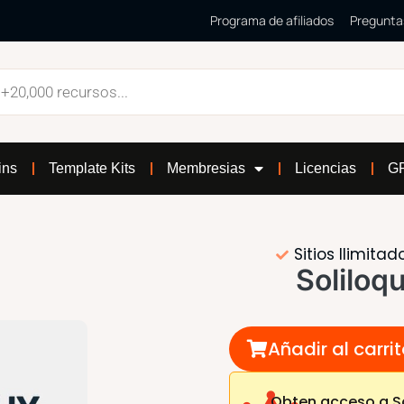
Programa de afiliados
Pregunta
ins
Template Kits
Membresias
Licencias
GP
Sitios Ilimitad
Soliloq
Añadir al carri
Obten acceso a S