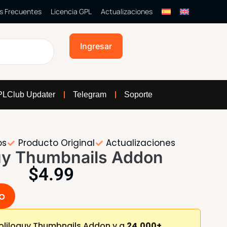
s Frecuentes
Licencia GPL
Actualizaciones
Ingresar
LClub Updater
Telegram
Soporte
os
Producto Original
Actualizaciones
uy Thumbnails Addon
$
4.99
to
oliloquy Thumbnails Addon y a
24,000+