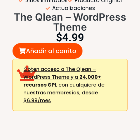
Sitios Ilimitados
Producto Original
Actualizaciones
The Qlean – WordPress
Theme
$
4.99
Añadir al carrito
Obten acceso a The Qlean –
WordPress Theme y a
24,000+
recursos GPL
con cualquiera de
nuestras membresías,
desde
$6.99/mes