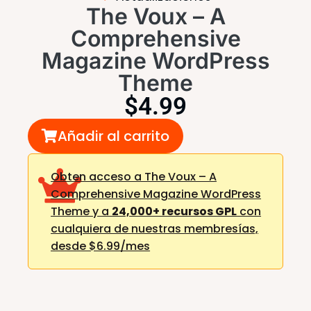
The Voux – A
Comprehensive
Magazine WordPress
Theme
$
4.99
Añadir al carrito
Obten acceso a The Voux – A
Comprehensive Magazine WordPress
Theme y a
24,000+ recursos GPL
con
cualquiera de nuestras membresías,
desde $6.99/mes