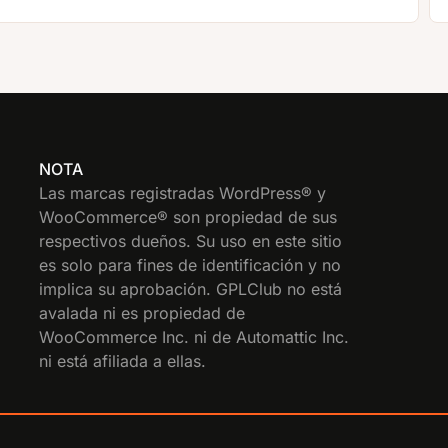
NOTA
Las marcas registradas WordPress® y
WooCommerce® son propiedad de sus
respectivos dueños. Su uso en este sitio
es solo para fines de identificación y no
implica su aprobación. GPLClub no está
avalada ni es propiedad de
WooCommerce Inc. ni de Automattic Inc.
ni está afiliada a ellas.