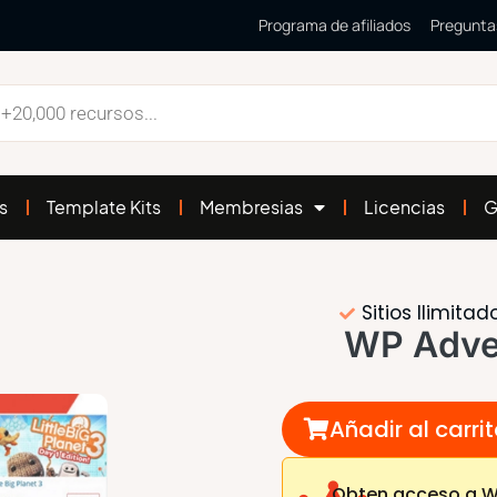
Programa de afiliados
Pregunta
s
Template Kits
Membresias
Licencias
G
Sitios Ilimitad
WP Adver
Añadir al carri
Obten acceso a WP