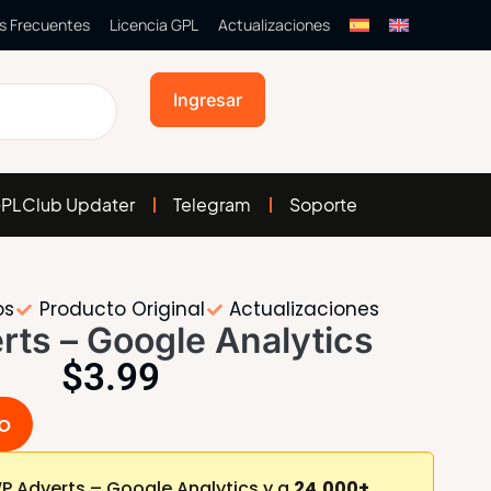
s Frecuentes
Licencia GPL
Actualizaciones
Ingresar
PLClub Updater
Telegram
Soporte
os
Producto Original
Actualizaciones
ts – Google Analytics
$
3.99
to
 Adverts – Google Analytics y a
24,000+