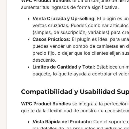
WPC Product Bundles
te da un conjunto de herr
aumentar tus ingresos de forma significativa.
Venta Cruzada y Up-selling:
El plugin es un
ventas cruzadas. Puedes combinar artículos 
(simples, de suscripción, variables) para crea
Casos Prácticos:
El plugin es ideal para un
puedes vender un combo de camisetas en dif
precio fijo, o dejar que los clientes elijan 
descuento.
Límites de Cantidad y Total:
Establece un m
paquete, lo que te ayuda a controlar el valo
Compatibilidad y Usabilidad Sup
WPC Product Bundles
se integra a la perfección
que te da la flexibilidad de construir un ecosiste
Vista Rápida del Producto:
Con el soporte d
los detalles de los productos individuales d