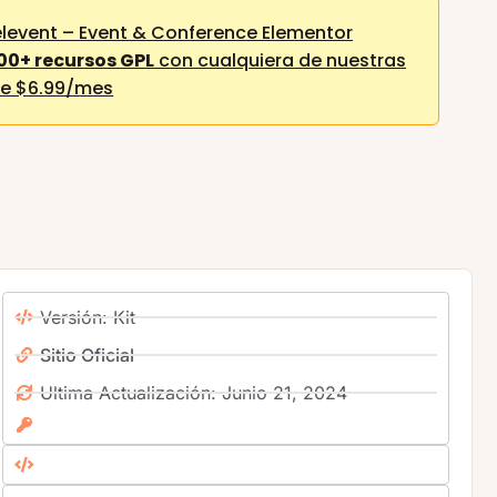
levent – Event & Conference Elementor
00+ recursos GPL
con cualquiera de nuestras
e $6.99/mes
Versión: Kit
Sitio Oficial
Ultima Actualización: Junio 21, 2024