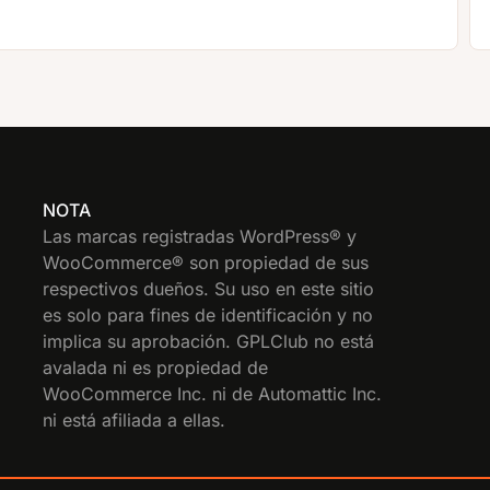
NOTA
Las marcas registradas WordPress® y
WooCommerce® son propiedad de sus
respectivos dueños. Su uso en este sitio
es solo para fines de identificación y no
implica su aprobación. GPLClub no está
avalada ni es propiedad de
WooCommerce Inc. ni de Automattic Inc.
ni está afiliada a ellas.