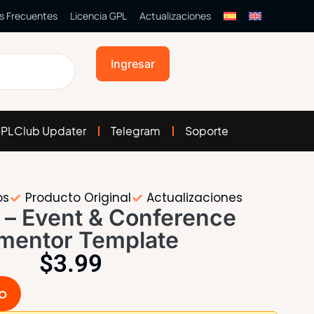
s Frecuentes
Licencia GPL
Actualizaciones
Ingresar
PLClub Updater
Telegram
Soporte
os
Producto Original
Actualizaciones
 – Event & Conference
mentor Template
$
3.99
to