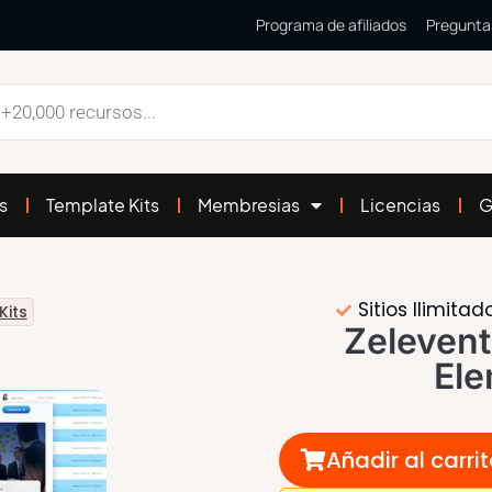
Programa de afiliados
Pregunta
s
Template Kits
Membresias
Licencias
G
Sitios Ilimitad
Kits
Zelevent
Ele
Añadir al carri