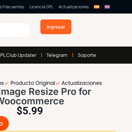
s Frecuentes
Licencia GPL
Actualizaciones
Ingresar
PLClub Updater
Telegram
Soporte
os
Producto Original
Actualizaciones
Image Resize Pro for
Woocommerce
$
5.99
to