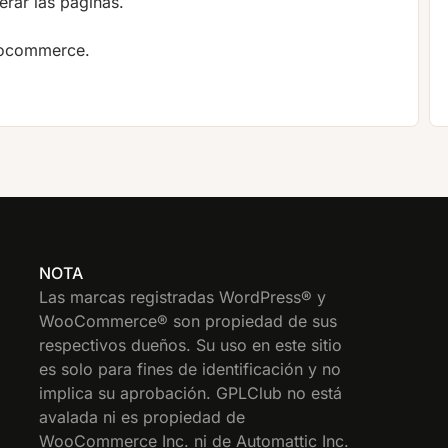
rar las páginas.
oocommerce.
NOTA
Las marcas registradas WordPress® y
WooCommerce® son propiedad de sus
respectivos dueños. Su uso en este sitio
es solo para fines de identificación y no
implica su aprobación. GPLClub no está
avalada ni es propiedad de
WooCommerce Inc. ni de Automattic Inc.