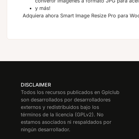
convertir imágenes a formato JPG para acele
y más!
Adquiera ahora Smart Image Resize Pro para W
DISCLAIMER
Todos los recursos publicados en Gplclub
son desarrollados por desarrolladores
externos y redistribuidos bajo los
términos de la licencia (GPLv2). No
estamos asociados ni respaldados por
ningún desarrollador.