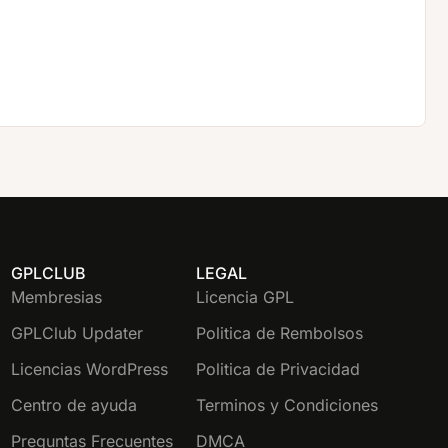
GPLCLUB
LEGAL
Membresias
Licencia GPL
GPLClub Updater
Politica de Rembolsos
Licencias WordPress
Politica de Privacidad
Centro de ayuda
Terminos y Condiciones
Preguntas Frecuentes
DMCA