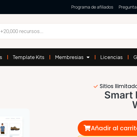
Programa de afiliados
Pregunta
s
Template Kits
Membresias
Licencias
G
Sitios Ilimitad
Smart 
Añadir al carri