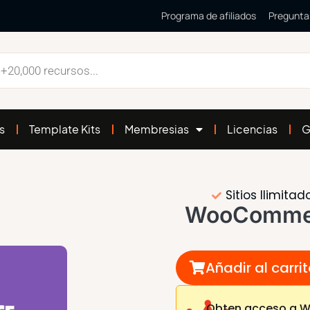
Programa de afiliados
Pregunta
s
Template Kits
Membresias
Licencias
G
Sitios Ilimitad
WooCommerc
Añadir al carri
Obten acceso a W