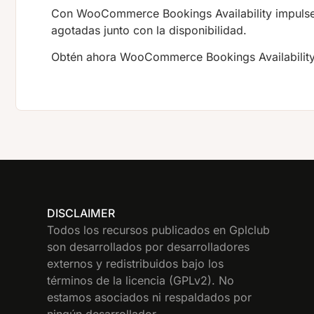
Con WooCommerce Bookings Availability impulse
agotadas junto con la disponibilidad.
Obtén ahora WooCommerce Bookings Availability
DISCLAIMER
Todos los recursos publicados en Gplclub
son desarrollados por desarrolladores
externos y redistribuidos bajo los
términos de la licencia (GPLv2). No
estamos asociados ni respaldados por