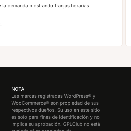
 la demanda mostrando franjas horarias
.
NOTA
Las marcas registradas WordPress® y
WooCommerce® son propiedad de sus
respectivos dueños. Su uso en este sitio
es solo para fines de identificación y no
implica su aprobación. GPLClub no está