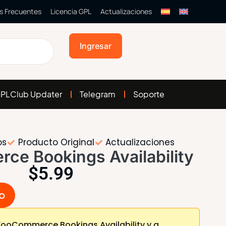
s Frecuentes
Licencia GPL
Actualizaciones
Ingresar
PLClub Updater
Telegram
Soporte
os
Producto Original
Actualizaciones
e Bookings Availability
$
5.99
to
ooCommerce Bookings Availability y a