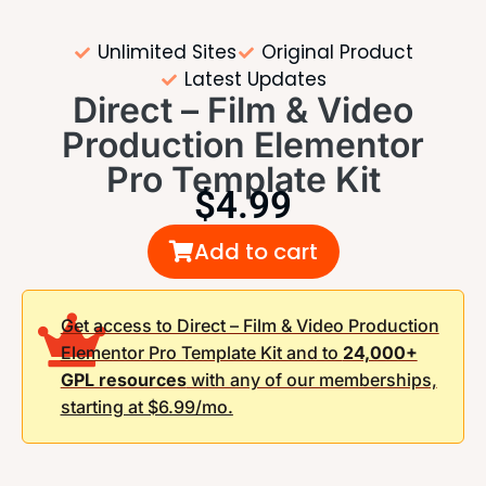
Unlimited Sites
Original Product
Latest Updates
Direct – Film & Video
Production Elementor
Pro Template Kit
$
4.99
Add to cart
Get access to Direct – Film & Video Production
Elementor Pro Template Kit and to
24,000+
GPL resources
with any of our memberships,
starting at $6.99/mo.