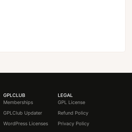
GPLCLUB
LEGAL
Memberships
GPL License
GPLClub Updater
Refund Policy
WordPress Licenses
Privacy Policy