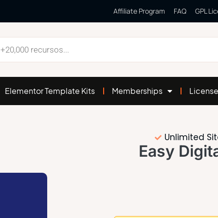
Affiliate Program
FAQ
GPL Li
Elementor Template Kits
Memberships
Licens
Unlimited Si
Easy Digit