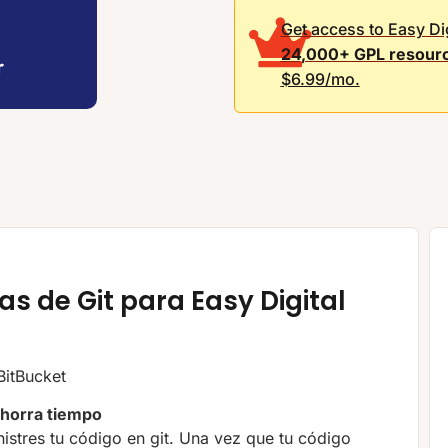
Get access to Easy D
24,000+ GPL resour
$6.99/mo.
s de Git para Easy Digital
BitBucket
ahorra tiempo
istres tu código en git. Una vez que tu código