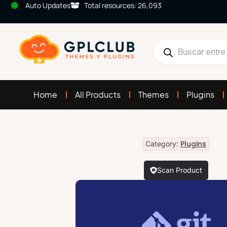
Auto Updates
Total resources: 26,093
Home
All Products
Themes
Plugins
Plugins
Category:
Scan Product