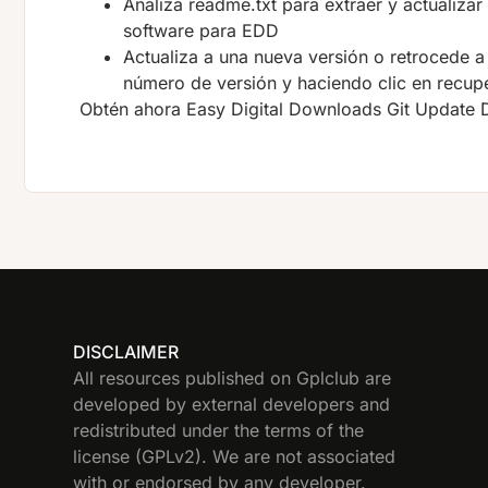
Analiza readme.txt para extraer y actualizar
software para EDD
Actualiza a una nueva versión o retrocede 
número de versión y haciendo clic en recup
Obtén ahora Easy Digital Downloads Git Update
DISCLAIMER
All resources published on Gplclub are
developed by external developers and
redistributed under the terms of the
license (GPLv2). We are not associated
with or endorsed by any developer.