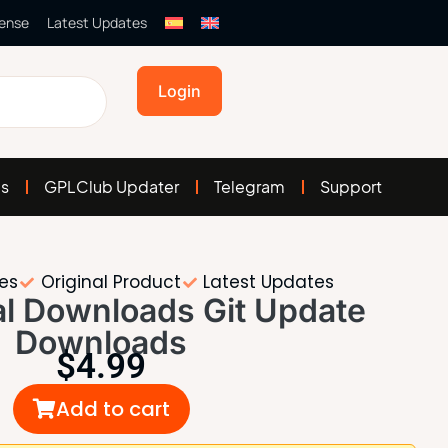
cense
Latest Updates
Login
es
GPLClub Updater
Telegram
Support
tes
Original Product
Latest Updates
al Downloads Git Update
Downloads
$
4.99
Add to cart