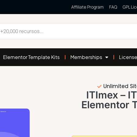
Affiliate Program
FAQ
GPL Li
Elementor Template Kits
Memberships
Licens
Unlimited Si
ITImex – 
Elementor