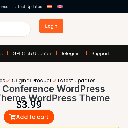
cense
Latest Updates
Login
es
GPLClub Updater
Telegram
Support
tes
Original Product
Latest Updates
IT Conference WordPress
 Theme WordPress Theme
$
3.99
Add to cart