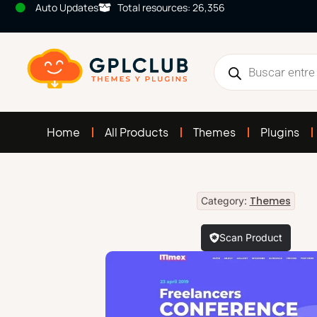
Auto Updates
Total resources: 26,356
Home
All Products
Themes
Plugins
Themes
Category:
Scan Product