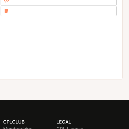
GPLCLUB
LEGAL
Memberships
GPL License