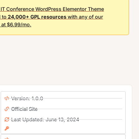
 – IT Conference WordPress Elementor Theme
 to
24,000+ GPL resources
with any of our
g at $6.99/mo.
Version: 1.0.0
Official Site
Last Updated: June 13, 2024