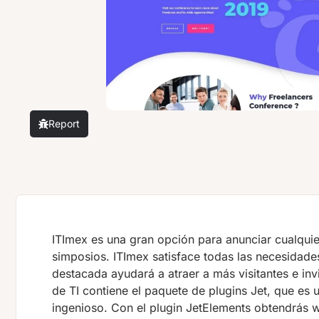
Report
ITImex es una gran opción para anunciar cualquie
simposios. ITImex satisface todas las necesidades
destacada ayudará a atraer a más visitantes e in
de TI contiene el paquete de plugins Jet, que es u
ingenioso. Con el plugin JetElements obtendrás 