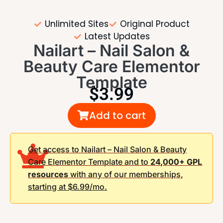
Unlimited Sites
Original Product
Latest Updates
Nailart – Nail Salon &
Beauty Care Elementor
Template
$
3.99
Add to cart
Get access to Nailart – Nail Salon & Beauty
Care Elementor Template and to
24,000+ GPL
resources
with any of our memberships,
starting at $6.99/mo.