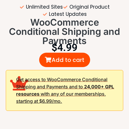
Unlimited Sites
Original Product
Latest Updates
WooCommerce
Conditional Shipping and
Payments
$
4.99
Add to cart
Get access to WooCommerce Conditional
Shipping and Payments and to
24,000+ GPL
resources
with any of our memberships,
starting at $6.99/mo.